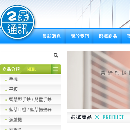
手機
平板
智慧型手錶 / 兒童手錶
藍芽耳機 / 藍芽揚聲器
遊戲機
電視盒