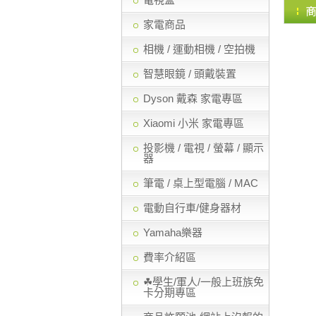
家電商品
相機 / 運動相機 / 空拍機
智慧眼鏡 / 頭戴裝置
Dyson 戴森 家電專區
Xiaomi 小米 家電專區
投影機 / 電視 / 螢幕 / 顯示
器
筆電 / 桌上型電腦 / MAC
電動自行車/健身器材
Yamaha樂器
費率介紹區
☘學生/軍人/一般上班族免
卡分期專區