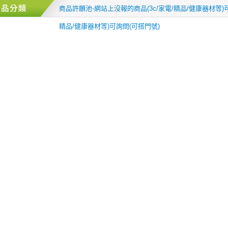
商品許願池-網站上沒報的商品(3c/家電/精品/健康器材等)可
精品/健康器材等)可詢問(可搭門號)