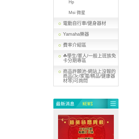
Hp
Msi 微星
電動自行車/健身器材
Yamaha樂器
費率介紹區
☘學生/軍人/一般上班族免
卡分期專區
商品許願池-網站上沒報的
商品(3c/家電/精品/健康器
材等)可詢問