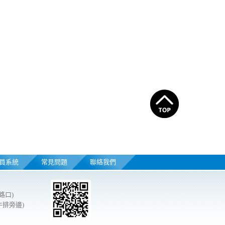
員系統
常見問題
聯絡我們
路口)
牛排旁邊)