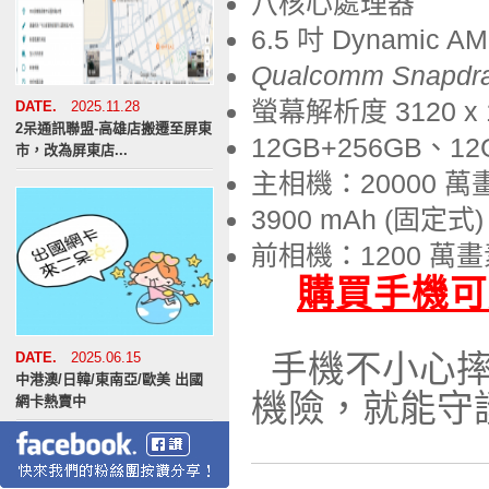
八核心處理器
6.5 吋
Dynamic A
Qualcomm Snapdrag
螢幕解析度 3120 x 14
DATE.
2025.11.28
2呆通訊聯盟-高雄店搬遷至屏東
12GB+256GB、12
市，改為屏東店...
主相機：20000 萬
3900 mAh (固定式)
前相機：1200 萬
購買手機可
手機不小心摔
DATE.
2025.06.15
中港澳/日韓/東南亞/歐美 出國
機險，就能守
網卡熱賣中