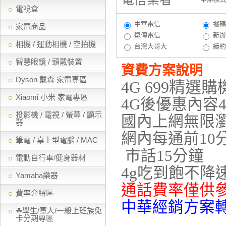
電視盒
中華電信
攜碼
家電商品
遠傳電信
新辦
相機 / 運動相機 / 空拍機
台灣大哥大
續約
智慧眼鏡 / 頭戴裝置
資費方案說明
Dyson 戴森 家電專區
4G 699
精選購機
Xiaomi 小米 家電專區
4G後優惠內容4
投影機 / 電視 / 螢幕 / 顯示
國內上網無限
器
網內每通前10
筆電 / 桌上型電腦 / MAC
市話15分鐘
電動自行車/健身器材
4g吃到飽不降
Yamaha樂器
通話費率僅供
費率介紹區
中華經銷方案轉
☘學生/軍人/一般上班族免
卡分期專區