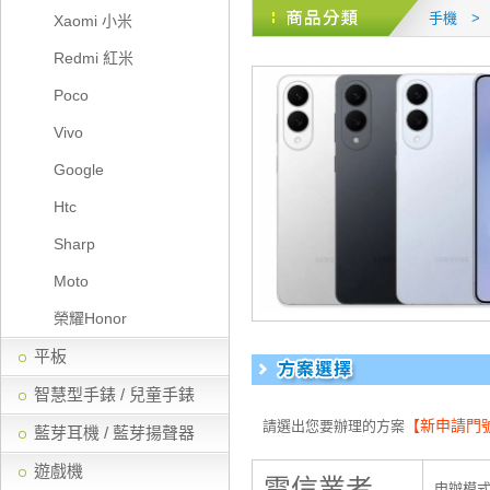
手機 > 
Xaomi 小米
Redmi 紅米
Poco
Vivo
Google
Htc
Sharp
Moto
榮耀Honor
平板
智慧型手錶 / 兒童手錶
【新申請門號
請選出您要辦理的方案
藍芽耳機 / 藍芽揚聲器
遊戲機
電信業者
申辦模