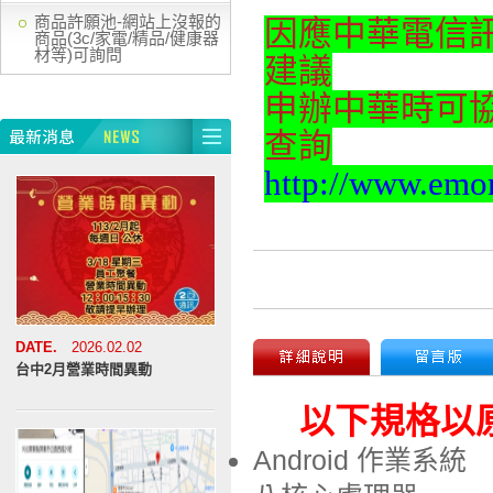
商品許願池-網站上沒報的
因應中華電信
商品(3c/家電/精品/健康器
材等)可詢問
建議
申辦中華時可
查詢
http://www.emom
DATE.
2026.02.02
台中2月營業時間異動
以下規格以
Android 作業系統